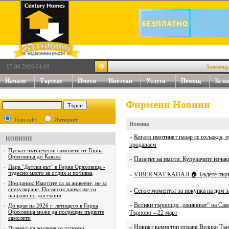
07.08.2026 04:09
Заповядайте
Начало
Търсене
Имоти
Ипотеки
Услуги
Помощ
За на
Фирмени Новини
Този сайт
Интернет
Новина
Когато имотният пазар се охлажда, 
»
НОВИНИ
продаваем
»
Пускат пътнически самолети от Горна
Оряховица до Кавала
Пазарът на имоти: Купувачите изчакв
»
»
Парк "Детски кът" в Горна Оряховица -
чудесно място за отдих и почивка
VIBER ЧАТ КАНАЛ 🏠 Бъдете първи
»
»
Проданов: Имотите са за живеене, не за
спекулиране. По-висок данък ще ги
Сега е моментът за покупка на дом з
»
направи по-достъпни
Велики търновци „оживяват” на Сам
»
»
До края на 2026 г. летището в Горна
Оряховица може да посрещне първите
Търново – 22 март
самолети
Новият кемпстоп отваря Велико Тър
»
»
Пазарът на жилища се успокои