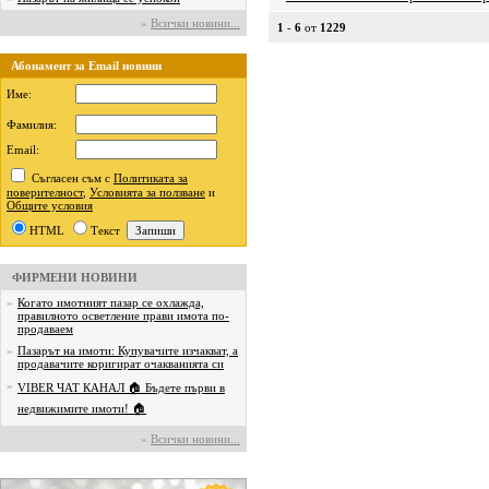
»
Всички новини...
1
-
6
от
1229
Абонамент за Email новини
Име:
Фамилия:
Email:
Съгласен съм с
Политиката за
поверителност
,
Условията за ползване
и
Общите условия
HTML
Текст
ФИРМЕНИ НОВИНИ
»
Когато имотният пазар се охлажда,
правилното осветление прави имота по-
продаваем
»
Пазарът на имоти: Купувачите изчакват, а
продавачите коригират очакванията си
»
VIBER ЧАТ КАНАЛ 🏠 Бъдете първи в
недвижимите имоти! 🏠
»
Всички новини...