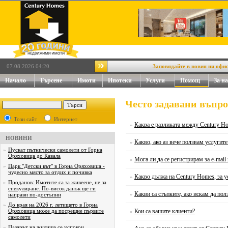
07.08.2026 04:20
Заповядайте в новия ни офис на
Начало
Търсене
Имоти
Ипотеки
Услуги
Помощ
За на
Често задавани въпр
Този сайт
Интернет
Каква е разликата между Century Ho
»
НОВИНИ
Какво, ако аз вече ползвам услугите
»
»
Пускат пътнически самолети от Горна
Оряховица до Кавала
Мога ли да се регистрирам за е-mail
»
»
Парк "Детски кът" в Горна Оряховица -
чудесно място за отдих и почивка
Какво дължа на Century Homes, за у
»
»
Проданов: Имотите са за живеене, не за
спекулиране. По-висок данък ще ги
Какви са стъпките, ако искам да по
»
направи по-достъпни
»
До края на 2026 г. летището в Горна
Оряховица може да посрещне първите
Кои са вашите клиенти?
»
самолети
»
Пазарът на жилища се успокои