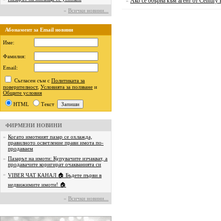
Ако се обърна към агент от Century
»
»
Всички новини...
Абонамент за Email новини
Име:
Фамилия:
Email:
Съгласен съм с
Политиката за
поверителност
,
Условията за ползване
и
Общите условия
HTML
Текст
ФИРМЕНИ НОВИНИ
»
Когато имотният пазар се охлажда,
правилното осветление прави имота по-
продаваем
»
Пазарът на имоти: Купувачите изчакват, а
продавачите коригират очакванията си
»
VIBER ЧАТ КАНАЛ 🏠 Бъдете първи в
недвижимите имоти! 🏠
»
Всички новини...