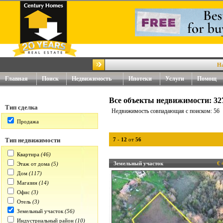
Наш но
Главная
Поиск
Недвижимость
Ипотеки
Услуги
Помощ
Все объекты недвижимости: 32
Тип сделка
Недвижимость совпадающая с поиском: 56
Продажа
Тип недвижимости
7
-
12
от
56
Квартира
(46)
Земельный участок
€ 
Этаж от дома
(5)
Дом
(117)
Магазин
(14)
Офис
(3)
Отель
(3)
Земельный участок
(56)
Индустриальный район
(10)