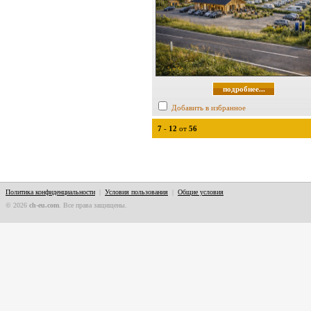
подробнее...
Добавить в избранное
7
-
12
от
56
Политика конфиденциальности
|
Условия пользования
|
Общие условия
© 2026
ch-eu.com
. Все права защищены.