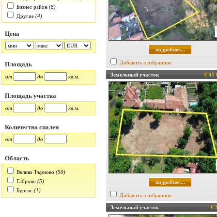
Бизнес район
(8)
Другие
(4)
Цена
подробнее...
Добавить в избранное
Площадь
Земельный участок
€ 45
от
до
кв.м.
Площадь участка
от
до
кв.м.
Количество спален
от
до
Область
Велико Търново
(50)
Габрово
(5)
подробнее...
Бургас
(1)
Добавить в избранное
Земельный участок
€ 