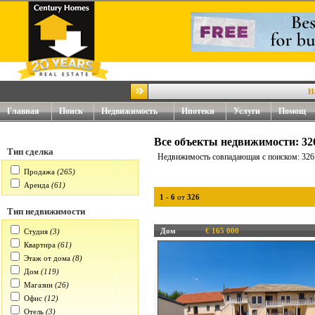
Наш н
Главная
Поиск
Недвижимость
Ипотеки
Услуги
Помощ
Все объекты недвижимости: 32
Тип сделка
Недвижимость совпадающая с поиском: 326
Продажа
(265)
Аренда
(61)
1
-
6
от
326
Тип недвижимости
Дом
€ 165 000
Студия
(3)
Квартира
(61)
Этаж от дома
(8)
Дом
(119)
Магазин
(26)
Офис
(12)
Отель
(3)