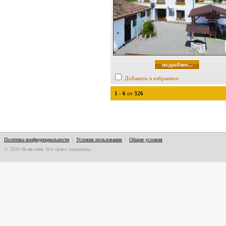
подробнее...
Добавить в избранное
1
-
6
от
326
Политика конфиденциальности
|
Условия пользования
|
Общие условия
© 2026
ch-eu.com
. Все права защищены.