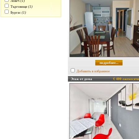
Ловеч
(1)
Търговище
(1)
Бургас
(1)
подробнее...
Добавить в избранное
Этаж от дома
€ 400 ежемесяч