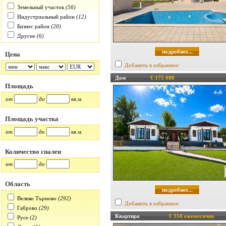
Земельный участок
(56)
Индустриальный район
(12)
Бизнес район
(20)
Другие
(6)
подробнее...
Цена
Добавить в избранное
Дом
€ 175 000
Площадь
от
до
кв.м.
Площадь участка
от
до
кв.м.
Количество спален
от
до
Область
подробнее...
Велико Търново
(292)
Добавить в избранное
Габрово
(29)
Квартира
€ 350 ежемесячно
Русе
(2)