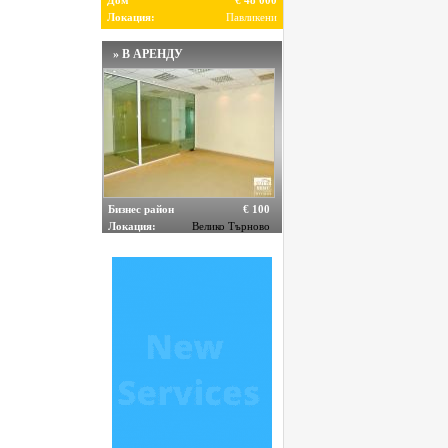
Дом
€ 48 000
Локация:
Павликени
» В АРЕНДУ
Бизнес район
€ 100
Локация:
Велико Търново