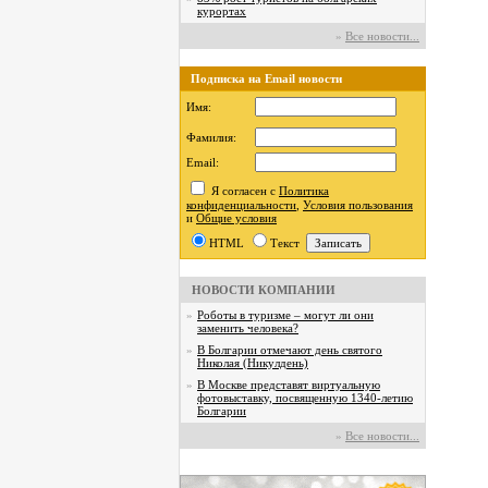
курортах
»
Все новости...
Подписка на Email новости
Имя:
Фамилия:
Email:
Я согласен с
Политика
конфиденциальности
,
Условия пользования
и
Общие условия
HTML
Текст
НОВОСТИ КОМПАНИИ
»
Роботы в туризме – могут ли они
заменить человека?
»
В Болгарии отмечают день святого
Николая (Никулдень)
»
В Москве представят виртуальную
фотовыставку, посвященную 1340-летию
Болгарии
»
Все новости...