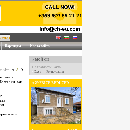
ре Велико Тырново!
Партнеры
Карта сайта
» МОЙ CH
Пользователь:
Гость
A
A
шрифта:
A
»
Вход
»
Регистрация
ны Калоян
Болгарии, так
»
29 PRICE REDUCED
ое
ать
зм.
тырновском