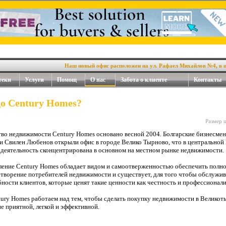
Наш новый офис расположен на ул. Рафаел Михайлов №4, в цент
теки
Услуги
Помощ
О нас
Забота о клиенте
Контакты
о Century Homes?
Размер 
тво недвижимости Century Homes основано весной 2004. Болгарские бизнесме
и Свилен Любенов открыли офис в городе Велико Тырново, что в центральной 
 деятельность сконцентрирована в основном на местном рынке недвижимости.
ление Century Homes обладает видом и самоотверженностью обеспечить полн
етворение потребителей недвижимости и существует, для того чтобы обслужив
ности клиентов, которые ценят такие ценности как честность и профессионали
tury Homes работаем над тем, чтобы сделать покупку недвижимости в Велико
е приятной, легкой и эффективной.