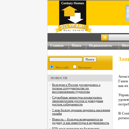
Главная
Поиск
Недвижимость
Ипо
Защ
Этот сайт
Интернет
Агенс
НОВОСТИ
Ганев 
»
Болгария и Россия договорились о
как их
тесном сотрудничестве по
восстановлению турпотока
Управ
»
Служебные министры похвастались
удовл
экономическим ростом и рекордным
потреб
ростом собираемости
»
1 млн болгар прошли перепись населения
В Cen
онлайн
регион
»
Новость – болгары возвращаются на
родину и как инвесторы в недвижимость
»
83% рост туристов на болгарских