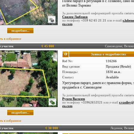
Голям парцел в регулация в с. Плаково, само на
от Велико Търново
За дополнительной информацией просьба связать
Свилен Любенов
по телефону
+359 62 65 21 21
или e-mail
s.luben
eu.com
подробнее...
ть в избранное
 участок
€ 45 000
Самоводене, Велик
Заявка о подробностях
Ref №:
116266
Вид сделки:
Продажа (Resale)
Площадь:
1830 кв.м.
Статус:
Available
Урегулиран парцел, равен и с правилна форма, 
продажба в с. Самоводене
За дополнительной информацией просьба связать
Румен Василев
по телефону
+35962652121
или e-mail
r.vasilev@
eu.com
подробнее...
ть в избранное
 участок
€ 30 000
Леденик, Вели