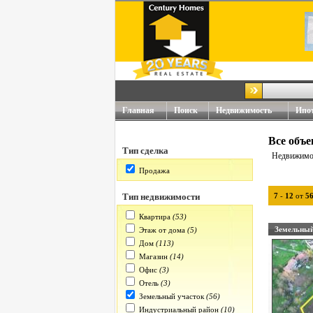
Главная
Поиск
Недвижимость
Ипо
Все объ
Тип сделка
Недвижимос
Продажа
Тип недвижимости
7
-
12
от
5
Квартира
(53)
Земельный
Этаж от дома
(5)
Дом
(113)
Магазин
(14)
Офис
(3)
Отель
(3)
Земельный участок
(56)
Индустриальный район
(10)