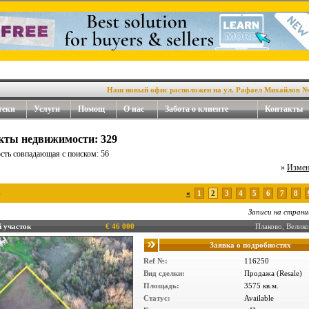
Наш новый офис расположен на ул. Рафаел Михайлов №4, в це
теки
Услуги
Помощ
О нас
Забота о клиенте
Контакты
екты недвижимости: 329
ть совпадающая с поиском: 56
»
Измен
6
«
1
2
3
4
5
6
7
8
Записи на страни
 участок
€ 46 000
Плаково, Вели
Заявка о подробностях
Ref №:
116250
Вид сделки:
Продажа (Resale)
Площадь:
3575 кв.м.
Статус:
Available