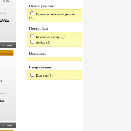
 15 км.
Нужен ремонт?
ся с
Нужен капитальный ремонт
(1)
ov@ch-
Постройки
Каменный амбар
(2)
Амбар
(1)
о Търново
Изоляция
Съоръжения
Колодец
(3)
за
ся с
ch-
ко Търново