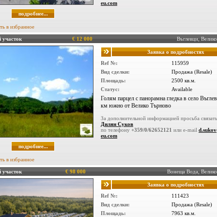
eu.com
подробнее...
ть в избранное
 участок
€ 12 000
Въглевци, Вели
Заявка о подробностях
Ref №:
115959
Вид сделки:
Продажа (Resale)
Площадь:
2500 кв.м.
Статус:
Available
Голям парцел с панорамна гледка в село Въглев
км южно от Велико Търново
За дополнительной информацией просьба связать
Дилян Суков
по телефону
+359/0/62652121
или e-mail
d.suko
eu.com
подробнее...
ть в избранное
 участок
€ 98 000
Вонеща Вода, Велик
Заявка о подробностях
Ref №:
111423
Вид сделки:
Продажа (Resale)
Площадь:
7963 кв.м.