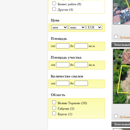
Бизнес район
(8)
Другие
(4)
Цена
Добави
Площадь
Земельный
от
до
кв.м.
Площадь участка
от
до
кв.м.
Количество спален
от
до
Область
Велико Търново
(50)
Габрово
(5)
Бургас
(1)
Добави
Земельный