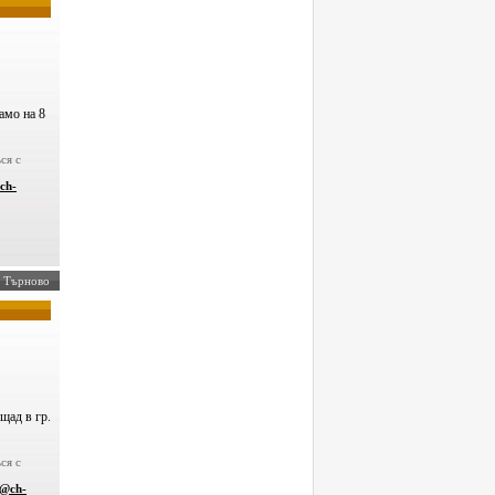
амо на 8
ся с
ch-
ко Търново
щад в гр.
ся с
v@ch-