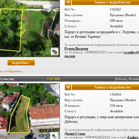
Заявка о подробностях
Ref №:
116262
Вид сделки:
Продажа (Resale)
Площадь:
500 кв.м.
Статус:
Available
Парцел в регулация за продажба в с. Леденик, с
км. от Велико Търново
За дополнительной информацией просьба связать
Румен Василев
по телефону
+35962652121
или e-mail
r.vasilev@
eu.com
подробнее...
ть в избранное
 участок
€ 87 000
Дебелец, Вели
Заявка о подробностях
Ref №:
116264
Вид сделки:
Продажа (Resale)
Площадь:
554 кв.м.
Статус:
Available
Парцел в регулация, с лице към централния пло
Дебелец
За дополнительной информацией просьба связать
Дилян Суков
по телефону
+359/0/62652121
или e-mail
d.suko