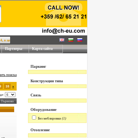
нтре Велико Тырново!
Партнеры
Карта сайта
Паркинг
ить поиска
Конструкция типа
9
10
»
це
:
Связь
ко Търново
Оборудование
Без меблировки
(1)
Отопление