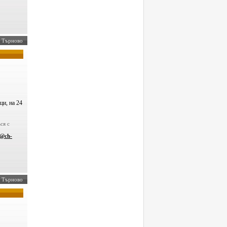
ко Търново
ци, на 24
ся с
v@ch-
о Търново