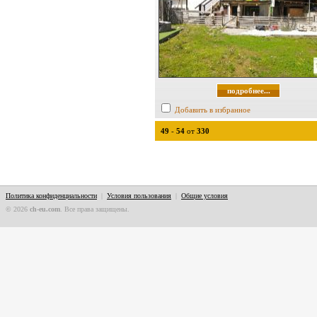
подробнее...
Добавить в избранное
49
-
54
от
330
Политика конфиденциальности
|
Условия пользования
|
Общие условия
© 2026
ch-eu.com
. Все права защищены.