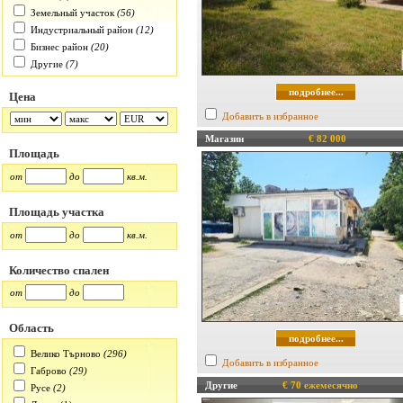
Земельный участок
(56)
Индустриальный район
(12)
Бизнес район
(20)
Другие
(7)
подробнее...
Цена
Добавить в избранное
Магазин
€ 82 000
Площадь
от
до
кв.м.
Площадь участка
от
до
кв.м.
Количество спален
от
до
Область
подробнее...
Велико Търново
(296)
Добавить в избранное
Габрово
(29)
Другие
€ 70 ежемесячно
Русе
(2)