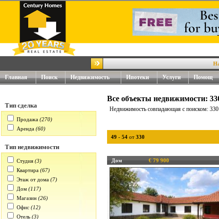
Наш но
Главная
Поиск
Недвижимость
Ипотеки
Услуги
Помощ
Все объекты недвижимости: 33
Тип сделка
Недвижимость совпадающая с поиском: 330
Продажа
(270)
Аренда
(60)
49
-
54
от
330
Тип недвижимости
Дом
€ 79 900
Студия
(3)
Квартира
(67)
Этаж от дома
(7)
Дом
(117)
Магазин
(26)
Офис
(12)
Отель
(3)