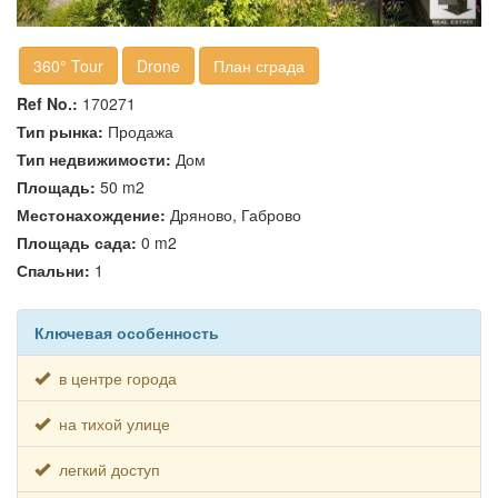
360° Tour
Drone
План сграда
Ref No.:
170271
Тип рынка:
Продажа
Тип недвижимости:
Дом
Площадь:
50 m2
Местонахождение:
Дряново, Габрово
Площадь сада:
0 m2
Спальни:
1
Ключевая особенность
в центре города
на тихой улице
легкий доступ