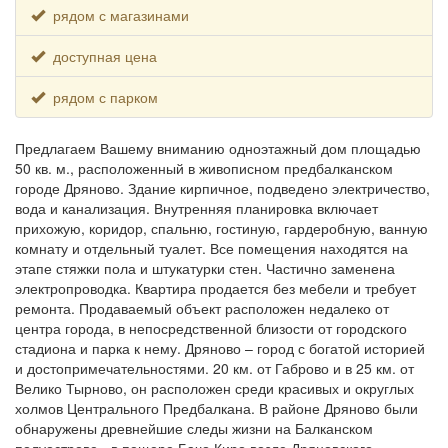
рядом с магазинами
доступная цена
рядом с парком
Предлагаем Вашему вниманию одноэтажный дом площадью
50 кв. м., расположенный в живописном предбалканском
городе Дряново. Здание кирпичное, подведено электричество,
вода и канализация. Внутренняя планировка включает
прихожую, коридор, спальню, гостиную, гардеробную, ванную
комнату и отдельный туалет. Все помещения находятся на
этапе стяжки пола и штукатурки стен. Частично заменена
электропроводка. Квартира продается без мебели и требует
ремонта. Продаваемый объект расположен недалеко от
центра города, в непосредственной близости от городского
стадиона и парка к нему. Дряново – город с богатой историей
и достопримечательностями. 20 км. от Габрово и в 25 км. от
Велико Тырново, он расположен среди красивых и округлых
холмов Центрального Предбалкана. В районе Дряново были
обнаружены древнейшие следы жизни на Балканском
полуострове - в пещере Бачо Киро возле Дряновского