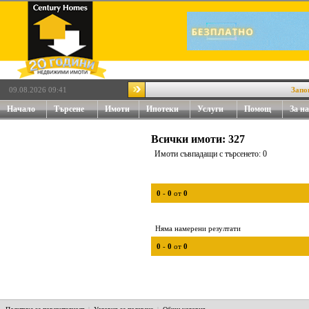
09.08.2026 09:41
Заповяд
Начало
Търсене
Имоти
Ипотеки
Услуги
Помощ
За на
Всички имоти: 327
Имоти съвпадащи с търсенето: 0
0
-
0
от
0
Няма намерени резултати
0
-
0
от
0