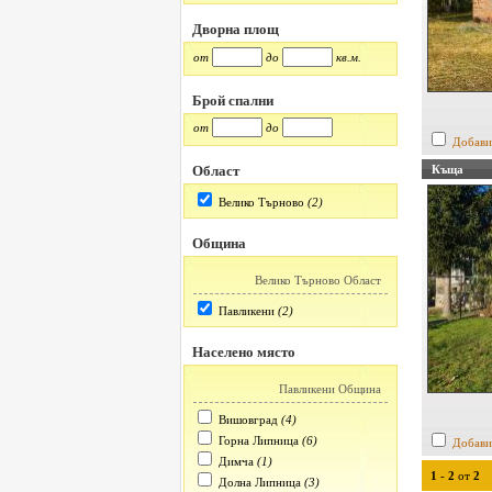
Дворна площ
от
до
кв.м.
Брой спални
от
до
Добави
Къща
Област
Велико Търново
(2)
Община
Велико Търново Област
Павликени
(2)
Населено място
Павликени Община
Вишовград
(4)
Горна Липница
(6)
Добави
Димча
(1)
1
-
2
от
2
Долна Липница
(3)