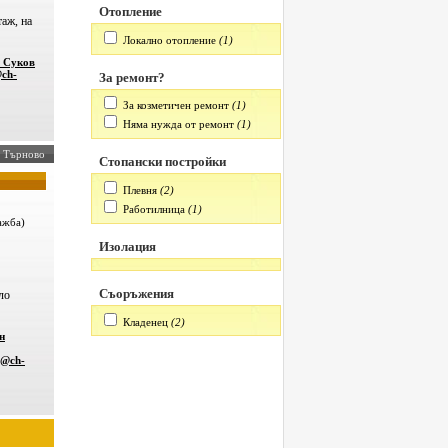
Отопление
аж, на
Локално отопление
(1)
 Суков
@ch-
За ремонт?
За козметичен ремонт
(1)
Няма нужда от ремонт
(1)
о Търново
Стопански постройки
Плевня
(2)
Работилница
(1)
ажба)
Изолация
Съоръжения
ло
Кладенец
(2)
н
v@ch-