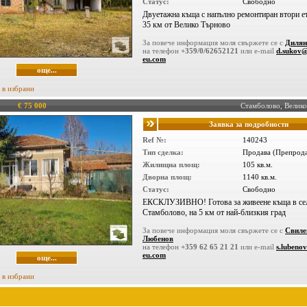
Статус:
Свободно
Двуетажна къща с напълно ремонтиран втори ет
35 км от Велико Търново
За повече информация моля свържете се с
Дилян
на телефон
+359/0/62652121
или e-mail
d.sukov
eu.com
още...
 в избрани
€ 75 000
Стамболово, Велик
Заявка за подробности
Ref №:
140243
Тип сделка:
Продава (Препрод
Жилищна площ:
105 кв.м.
Дворна площ:
1140 кв.м.
Статус:
Свободно
ЕКСКЛУЗИВНО! Готова за живеене къща в се
Стамболово, на 5 км от най-близкия град
За повече информация моля свържете се с
Свиле
Любенов
на телефон
+359 62 65 21 21
или e-mail
s.lubeno
eu.com
още...
 в избрани