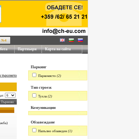
4
бота
Партньори
Карта на сайта
Паркинг
 търсенето
Паркомясто
(2)
Тип строеж
ца
:
Тухла
(2)
о Търново
Комуникации
Обзавеждане
ажба)
Напълно обзаведен
(1)