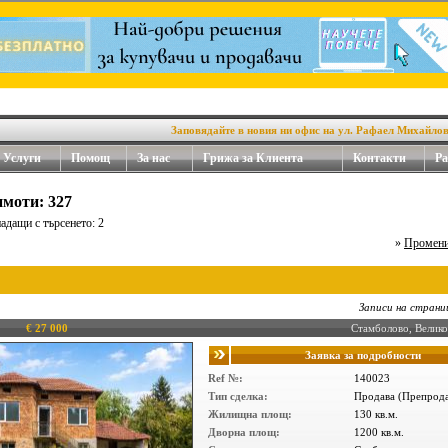
Заповядайте в новия ни офис на ул. Рафаел Михайлов №
Услуги
Помощ
За нас
Грижа за Клиента
Контакти
Ра
моти: 327
адащи с търсенето: 2
»
Промени
Записи на страни
€ 27 000
Стамболово, Велик
Заявка за подробности
Ref №:
140023
Тип сделка:
Продава (Препрод
Жилищна площ:
130 кв.м.
Дворна площ:
1200 кв.м.