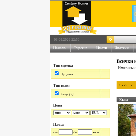
08.08.2026 22:50
Начало
Търсене
Имоти
Ипотеки
Всички и
Тип сделка
Имоти съвп
Продава
Тип имот
1
-
2
от
2
Къща
(2)
Къща
Цена
Площ
от
до
кв.м.