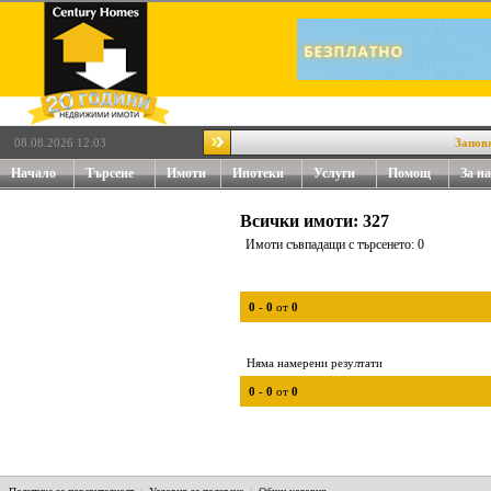
08.08.2026 12:03
Заповядай
Начало
Търсене
Имоти
Ипотеки
Услуги
Помощ
За на
Всички имоти: 327
Имоти съвпадащи с търсенето: 0
0
-
0
от
0
Няма намерени резултати
0
-
0
от
0