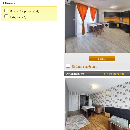
Област
Велико Търново
(60)
Габрово
(1)
още...
Добави в избрани
Апартамент
€ 300 месечно