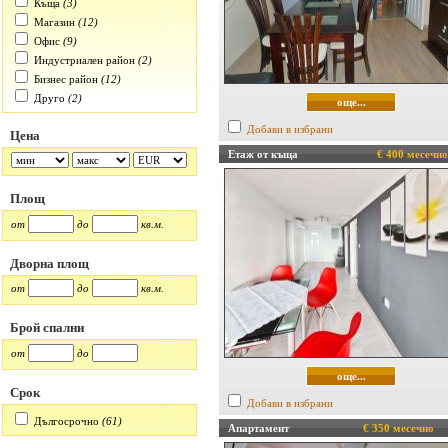
Къща
(3)
Магазин
(12)
Офис
(9)
Индустриален район
(2)
Бизнес район
(12)
Друго
(2)
още...
Добави в избрани
Цена
Етаж от къща
€ 400 месечно
Площ
от
до
кв.м.
Дворна площ
от
до
кв.м.
Брой спални
от
до
още...
Срок
Добави в избрани
Дългосрочно
(61)
Апартамент
€ 350 месечно