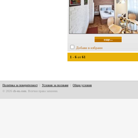
още...
Добави в избрани
1
-
6
от
61
Политика за поверителност
|
Условия за ползване
|
Общи условия
© 2026
ch-eu.com
. Всички права запазени.