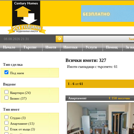
08.08.2026 21:31
Заповяд
Начало
Търсене
Имоти
Ипотеки
Услуги
Помощ
За на
Всички имоти: 327
Тип сделка
Имоти съвпадащи с търсенето: 61
Под наем
Видове
1
-
6
от
61
Квартири
(24)
Апартамент
€ 350 месечно
Бизнес
(37)
Тип имот
Студио
(3)
Апартамент
(15)
Етаж от къща
(3)