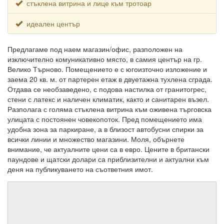
стъклена витрина и лице към тротоар
идеален център
Предлагаме под наем магазин/офис, разположен на
изключително комуникативно място, в самия център на гр.
Велико Търново. Помещението е с югоизточно изложение и
заема 20 кв. м. от партерен етаж в двуетажна тухлена сграда.
Отдава се необзаведено, с подова настилка от гранитогрес,
стени с латекс и наличен климатик, както и санитарен възел.
Разполага с голяма стъклена витрина към оживена търговска
улицата с постоянен човекопоток. Пред помещението има
удобна зона за паркиране, а в близост автобусни спирки за
всички линии и множество магазини. Моля, обърнете
внимание, че актуалните цени са в евро. Цените в британски
паундове и щатски долари са приблизителни и актуални към
деня на публикуването на съответния имот.